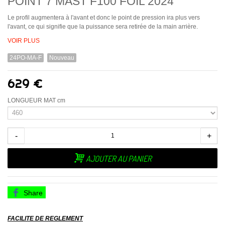
POINT 7 MAST F100 FOIL 2024
Le profil augmentera à l'avant et donc le point de pression ira plus vers
l'avant, ce qui signifie que la puissance sera retirée de la main arrière.
VOIR PLUS
24PO-MA-F
Nouveau
629 €
LONGUEUR MAT cm
-
+
AJOUTER AU PANIER
Share
FACILITE DE REGLEMENT