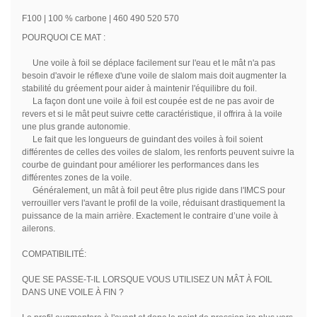
F100 | 100 % carbone | 460 490 520 570
POURQUOI CE MAT :
Une voile à foil se déplace facilement sur l'eau et le mât n'a pas
besoin d'avoir le réflexe d'une voile de slalom mais doit augmenter la
stabilité du gréement pour aider à maintenir l'équilibre du foil.
La façon dont une voile à foil est coupée est de ne pas avoir de
revers et si le mât peut suivre cette caractéristique, il offrira à la voile
une plus grande autonomie.
Le fait que les longueurs de guindant des voiles à foil soient
différentes de celles des voiles de slalom, les renforts peuvent suivre la
courbe de guindant pour améliorer les performances dans les
différentes zones de la voile.
Généralement, un mât à foil peut être plus rigide dans l'IMCS pour
verrouiller vers l'avant le profil de la voile, réduisant drastiquement la
puissance de la main arrière. Exactement le contraire d’une voile à
ailerons.
COMPATIBILITÉ:
QUE SE PASSE-T-IL LORSQUE VOUS UTILISEZ UN MÂT À FOIL
DANS UNE VOILE À FIN ?