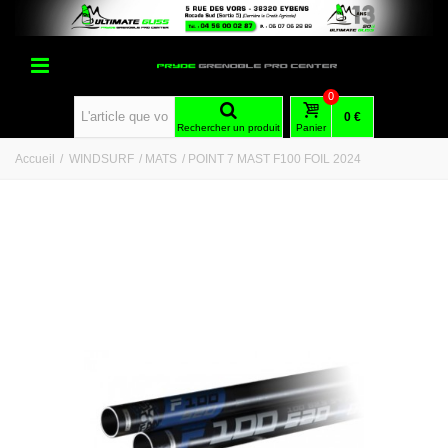
0
0 €
Rechercher un produit
Panier
Accueil
/
WINDSURF
/
MATS
/
POINT 7 MAST F100 FOIL 2024