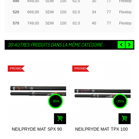
490
649,00
SDM
100
62.0
30
77
Flextop
520
669,00
SDM
100
62.0
34
77
Flextop
570
749,00
SDM
100
62.0
40
77
Flextop
30 AUTRES PRODUITS DANS LA MÊME CATÉGORIE :
PROMO
PROMO
-35%
-35%
NEILPRYDE MAT SPX 90
NEILPRYDE MAT TPX 100
RDM 2024
RDM 2024