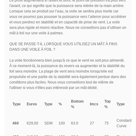
Le profil augmentera à l'avant et donc le point de pression ira plus vers
l'avant, ce qui signifie que la puissance sera retirée de la main arrière.
Lorsque cela se produit sur l’eau, la voile se sentira plus morte car
vous ne pourrez pas pousser la puissance vers l’aileron pour accélérer
et vous perdrez en stabilité et en capacité de prise de vent. La voile
sera plus rigide et moins réactive. Nous ne conseillons pas d’utiliser un
mât à foil sur une voile à palmes.
QUE SE PASSE-T-IL LORSQUE VOUS UTILISEZ UN MÂT À FINS
DANS UNE VOILE À FOIL ?
La voile fonctionnera bien jusqu'à ce que le vent ne soit plus alimenté.
À ce moment-là, la puissance du revers va augmenter et la stabilité du
foil sera moindre. La plage de vent sera moindre lorsqu'elle est
propulsée et une partie de la stabilité sera également perdue dans des
conditions plus faciles. Nous vous conseillons tout de même de
l'utiliser si vous n'êtes pas intéressé par un mât dédié.
Bottom
Top
Type
Euros
Type
%
Imcs
Type
%
%
Constant
460
629,00
SDM
100
63.0
27
75
Curve