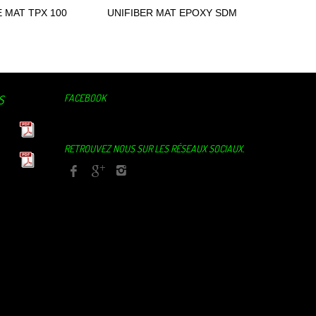
 MAT TPX 100
UNIFIBER MAT EPOXY SDM
UNIFIBE
ter au panier
Ajouter au panier
M 2024
2024
FACEBOOK
S
RETROUVEZ NOUS SUR LES RÉSEAUX SOCIAUX.