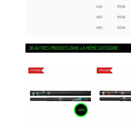
430
RDM
460
RDM
490
RDM
30 AUTRES PRODUITS DANS LA MÊME CATÉGORIE :
PROMO
PROMO
-35%