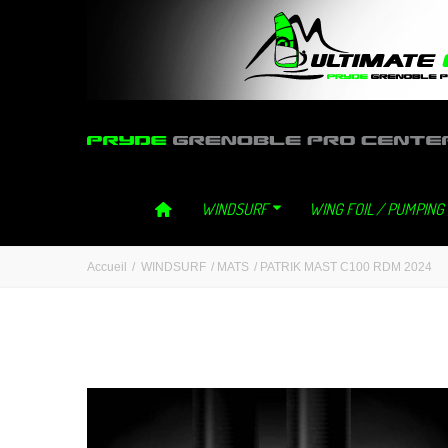
ultimategliss ultimate gliss neilpryde neil pryde grenoble windsurf 
WINDSURF
WING FOIL / PUMPING
Accueil
/
WINDSURF
/
MATS
/
PATRIK MAST C100 RDM 2024