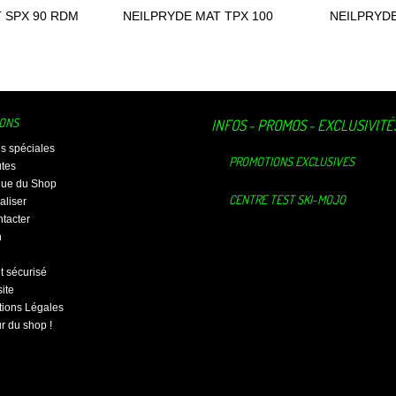
 SPX 90 RDM
NEILPRYDE MAT TPX 100
NEILPRYDE
 au panier
Ajouter au panier
Ajou
4
RDM 2024
SD
IONS
INFOS - PROMOS - EXCLUSIVITÉ
es spéciales
PROMOTIONS EXCLUSIVES
tes
ique du Shop
CENTRE TEST SKI-MOJO
aliser
tacter
n
 sécurisé
ite
ions Légales
ur du shop !