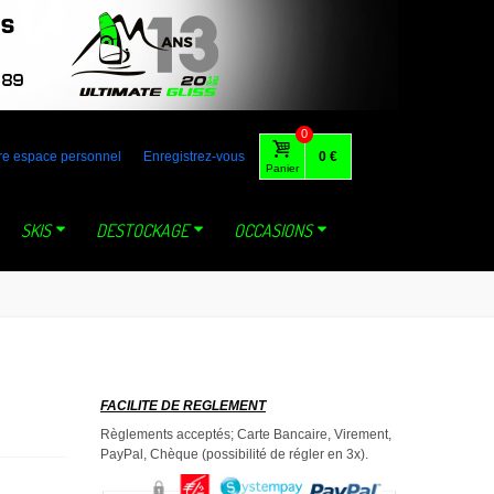
 australia gaastra loft tabou fone foil lange mystic dynastar north
0
re espace personnel
Enregistrez-vous
0 €
Panier
SKIS
DESTOCKAGE
OCCASIONS
FACILITE DE REGLEMENT
Règlements acceptés; Carte Bancaire, Virement,
PayPal, Chèque (possibilité de régler en 3x).