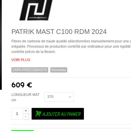
PATRIK MAST C100 RDM 2024
Fibres de carbone de haute qualité sélectionnées manuellement pour une q
inégalée. Processus de production contrôlé par ordinateur pour une rigidité
contrôle précis de la flexion.
VOIR PLUS
24PA-P09210004370
Nouveau
609 €
LONGUEUR MAT
370
cm
+
AJOUTER AU PANIER
-