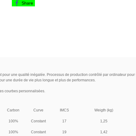
Share
our une qualité inégalée. Processus de production contrôlé par ordinateur pour une
pour une durée de vie plus longue et plus de performances.
es courbes personnalisées.
‌Carbon
‌Curve
I‌MCS
‌Weigth (kg)
100%
Constant
17
1,25‌
100%
Constant
19
1,4‌2