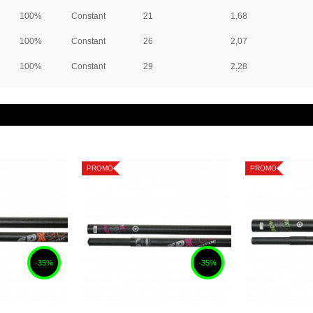
100%
Constant
21
‌1,68
100%
Constant
26
‌2,07
100%
Constant
29
‌2,28
PROMO
PROMO
-35%
-35%