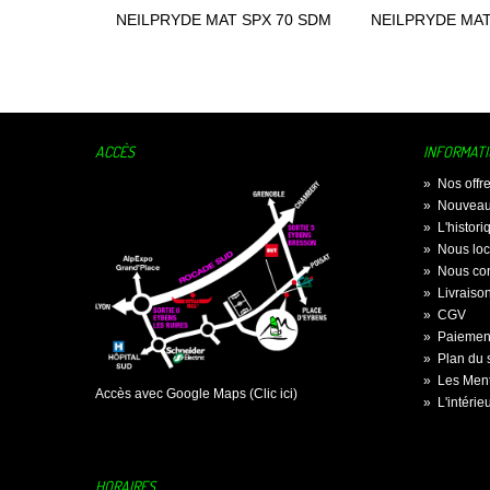
NEILPRYDE MAT SPX 70 SDM
NEILPRYDE MAT
Ajouter au panier
Ajouter
2024
202
ACCÈS
INFORMAT
»
Nos offr
»
Nouveau
»
L'histor
»
Nous loc
»
Nous con
»
Livraiso
»
CGV
»
Paiement
»
Plan du s
»
Les Ment
Accès avec Google Maps (Clic ici)
»
L'intérie
HORAIRES