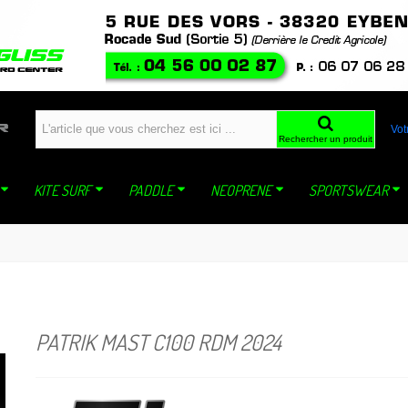
windfoil planche a voile kite ski snowboard snowkite dynastar sideon WING mistral jp
Vot
Rechercher un produit
KITE SURF
PADDLE
NEOPRENE
SPORTSWEAR
PATRIK MAST C100 RDM 2024