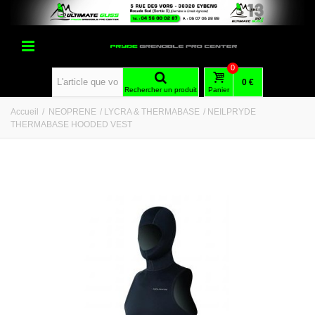
0
0 €
Rechercher un produit
Panier
Accueil
/
NEOPRENE
/
LYCRA & THERMABASE
/
NEILPRYDE
THERMABASE HOODED VEST