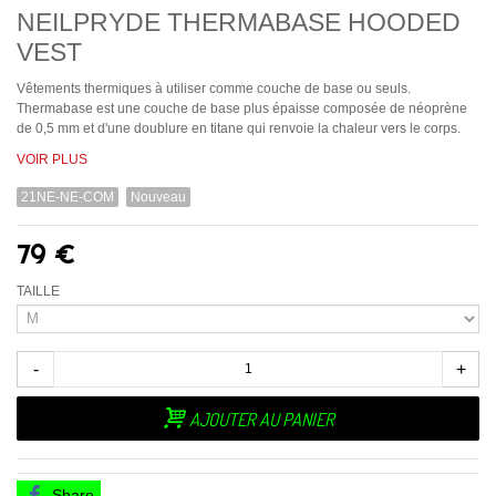
NEILPRYDE THERMABASE HOODED
VEST
Vêtements thermiques à utiliser comme couche de base ou seuls.
Thermabase est une couche de base plus épaisse composée de néoprène
de 0,5 mm et d'une doublure en titane qui renvoie la chaleur vers le corps.
VOIR PLUS
21NE-NE-COM
Nouveau
79 €
TAILLE
-
+
AJOUTER AU PANIER
Share