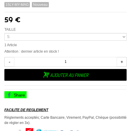
15LY-MY-MAG
Nouveau
59 €
TAILLE
1
Article
Attention : dernier article en stock !
-
+
AJOUTER AU PANIER
Share
FACILITE DE REGLEMENT
Règlements acceptés; Carte Bancaire, Virement, PayPal, Chèque (possibilité
de régler en 3x).