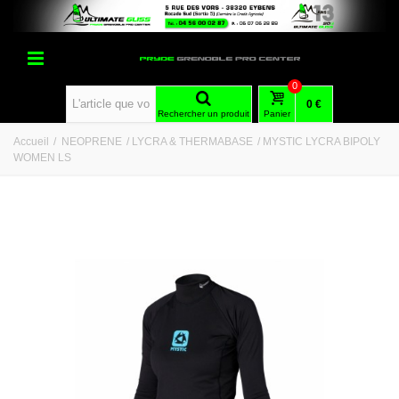
0
0 €
Rechercher un produit
Panier
Accueil
/
NEOPRENE
/
LYCRA & THERMABASE
/
MYSTIC LYCRA BIPOLY
WOMEN LS