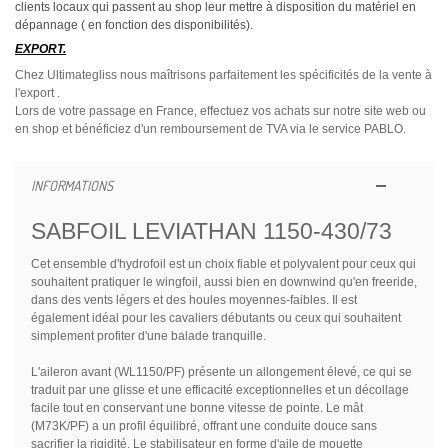
clients locaux qui passent au shop leur mettre à disposition du matériel en
dépannage ( en fonction des disponibilités).
EXPORT.
Chez Ultimategliss nous maîtrisons parfaitement les spécificités de la vente à
l'export .
Lors de votre passage en France, effectuez vos achats sur notre site web ou
en shop et bénéficiez d'un remboursement de TVA via le service PABLO.
INFORMATIONS
SABFOIL LEVIATHAN 1150-430/73
Cet ensemble d'hydrofoil est un choix fiable et polyvalent pour ceux qui
souhaitent pratiquer le wingfoil, aussi bien en downwind qu'en freeride,
dans des vents légers et des houles moyennes-faibles. Il est
également idéal pour les cavaliers débutants ou ceux qui souhaitent
simplement profiter d'une balade tranquille.
L'aileron avant (WL1150/PF) présente un allongement élevé, ce qui se
traduit par une glisse et une efficacité exceptionnelles et un décollage
facile tout en conservant une bonne vitesse de pointe. Le mât
(M73K/PF) a un profil équilibré, offrant une conduite douce sans
sacrifier la rigidité. Le stabilisateur en forme d'aile de mouette