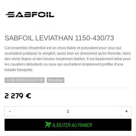
SABFOIL LEVIATHAN 1150-430/73
Cet ensemble d'hydrofoil est un choix fiable et polyvalent pour ceux qui
souhaitent pratiquer le wingfoil, aussi bien en downwind qu'en freeride, dans
des vents légers et des houles moyennes-faibles. Il est également idéal pour
les cavaliers débutants ou ceux qui souhaitent simplement profiter d'une
balade tranquille.
24SB-8050391103738
Nouveau
2 279 €
-
+
AJOUTER AU PANIER