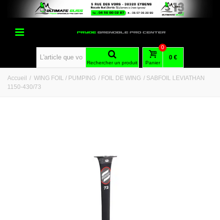
0
0 €
Rechercher un produit
Panier
Accueil
/
WING FOIL / PUMPING
/
FOIL DE WING
/
SABFOIL LEVIATHAN
1150-430/73