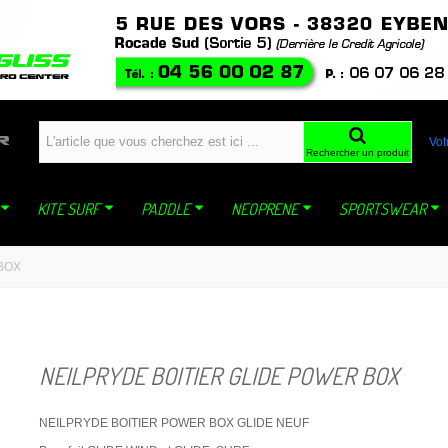
windfoil planche a voile kite ski snowboard snowkite dynastar sideon WING mistral jp
Vot
Rechercher un produit
KITE SURF
PADDLE
NEOPRENE
SPORTSWEAR
BOX
NEILPRYDE BOITIER GLIDE POWER BOX
NEILPRYDE BOITIER POWER BOX GLIDE NEUF