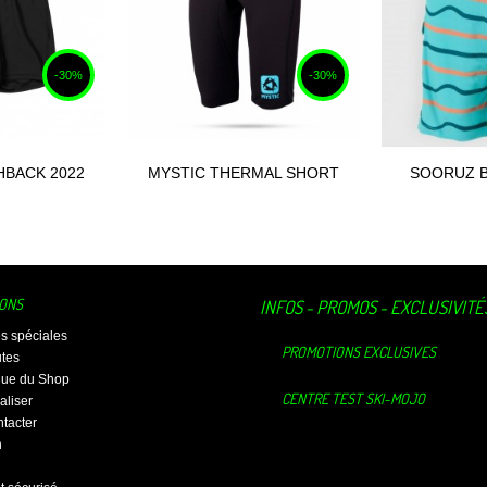
-30%
-30%
HBACK 2022
MYSTIC THERMAL SHORT
SOORUZ 
 au panier
Ajouter au panier
PANTS...
CLASSI
IONS
INFOS - PROMOS - EXCLUSIVITÉ
es spéciales
PROMOTIONS EXCLUSIVES
tes
ique du Shop
CENTRE TEST SKI-MOJO
aliser
tacter
n