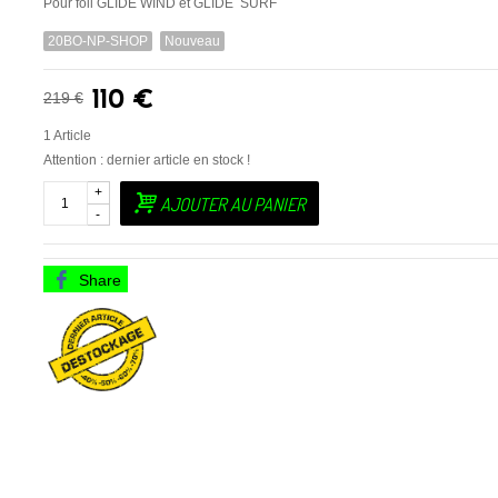
Pour foil GLIDE WIND et GLIDE SURF
20BO-NP-SHOP
Nouveau
110 €
219 €
1
Article
Attention : dernier article en stock !
+
AJOUTER AU PANIER
-
Share