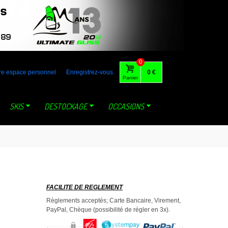
 australia gaastra loft tabou fone foil lange mystic dynastar north
0
re espace personnel
Enregistrez-vous
0 €
Panier
SKIS
DESTOCKAGE
OCCASIONS
FACILITE DE REGLEMENT
Règlements acceptés; Carte Bancaire, Virement,
PayPal, Chèque (possibilité de régler en 3x).