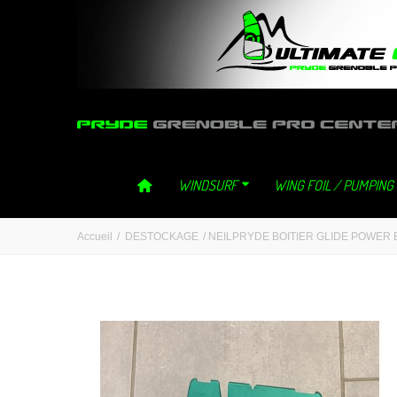
ultimategliss ultimate gliss neilpryde neil pryde grenoble windsurf 
WINDSURF
WING FOIL / PUMPING
Accueil
/
DESTOCKAGE
/
NEILPRYDE BOITIER GLIDE POWER 