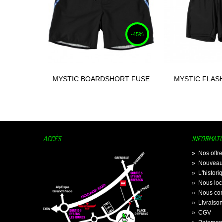
-45%
MYSTIC BOARDSHORT FUSE
MYSTIC FLAS
Ajouter au panier
Ajouter
ACCÈS
INFORMAT
»
Nos offr
»
Nouveau
»
L'histor
»
Nous loc
»
Nous con
»
Livraiso
»
CGV