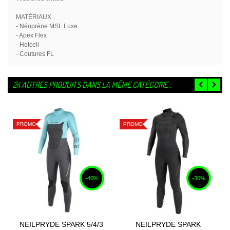
MATÉRIAUX
- Néoprène MSL Luxe
- Apex Flex
- Hotcell
- Coutures FL
24 AUTRES PRODUITS DANS LA MÊME CATÉGORIE :
PROMO
PROMO
-40%
-30%
NEILPRYDE SPARK 5/4/3
NEILPRYDE SPARK