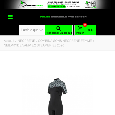
0
0 €
Rechercher un produit
Panier
Accueil
/
NEOPRENE
/
COMBINAISONS NEOPRENE FEMME
/
NEILPRYDE VAMP 3/2 STEAMER BZ 2026