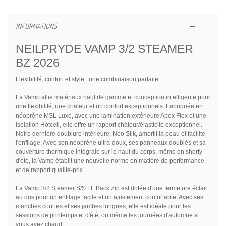
INFORMATIONS
NEILPRYDE VAMP 3/2 STEAMER
BZ 2026
Flexibilité, confort et style : une combinaison parfaite
La Vamp allie matériaux haut de gamme et conception intelligente pour
une flexibilité, une chaleur et un confort exceptionnels. Fabriquée en
néoprène MSL Luxe, avec une lamination extérieure Apex Flex et une
isolation Hotcell, elle offre un rapport chaleur/élasticité exceptionnel.
Notre dernière doublure intérieure, Neo Silk, amortit la peau et facilite
l'enfilage. Avec son néoprène ultra-doux, ses panneaux doublés et sa
couverture thermique intégrale sur le haut du corps, même en shorty
d'été, la Vamp établit une nouvelle norme en matière de performance
et de rapport qualité-prix.
La Vamp 3/2 Steamer S/S FL Back Zip est dotée d'une fermeture éclair
au dos pour un enfilage facile et un ajustement confortable. Avec ses
manches courtes et ses jambes longues, elle est idéale pour les
sessions de printemps et d'été, ou même les journées d'automne si
vous avez chaud.