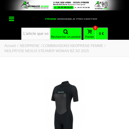
0
0 €
Rechercher un produit
Panier
Accueil
/
NEOPRENE
/
COMBINAISONS NEOPRENE FEMME
/
NEILPRYDE NEXUS STEAMER WOMAN BZ 3/2 2025