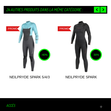
24 AUTRES PRODUITS DANS LA MÊME CATÉGORIE :
PROMO
PROMO
-40%
-30%
NEILPRYDE SPARK 5/4/3
NEILPRYDE SPARK
BZ 2020
FULLSUIT 5/4/3...
ACCÈS