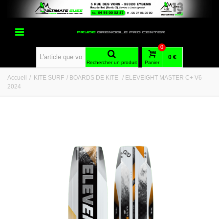
0
0 €
Rechercher un produit
Panier
Accueil
/
KITE SURF
/
BOARDS DE KITE
/
ELEVEIGHT MASTER C+ V6
2024