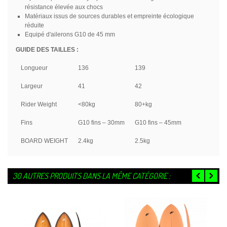
résistance élevée aux chocs
Matériaux issus de sources durables et empreinte écologique
réduite
Equipé d'ailerons G10 de 45 mm
GUIDE DES TAILLES :
Longueur
136
139
Largeur
41
42
Rider Weight
<80kg
80+kg
Fins
G10 fins – 30mm
G10 fins – 45mm
BOARD WEIGHT
2.4kg
2.5kg
30 AUTRES PRODUITS DANS LA MÊME CATÉGORIE :