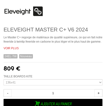
ELEVEIGHT MASTER C+ V6 2024
Le Master C+ regorge de matériaux de qualité supérieure, ce qui en fait notre
freeride à twintip freeride en carbone le plus léger et le plus haut de gamme.
VOIR PLUS
24EL-TW
Nouveau
809 €
TAILLE BOARDS KITE
-
+
AJOUTER AU PANIER