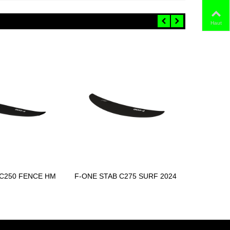
Haut
 C250 FENCE HM
F-ONE STAB C275 SURF 2024
F-ONE ST
ter au panier
Ajouter au panier
2024