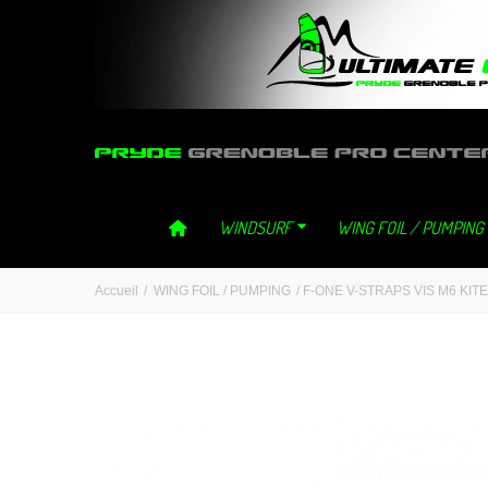
ultimategliss ultimate gliss neilpryde neil pryde grenoble windsurf 
WINDSURF
WING FOIL / PUMPING
Accueil
/
WING FOIL / PUMPING
/
F-ONE V-STRAPS VIS M6 KIT