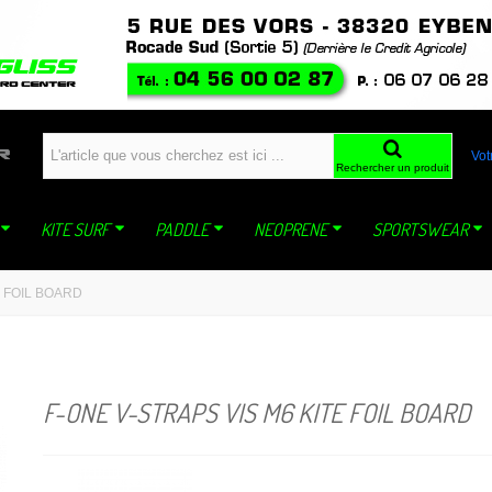
windfoil planche a voile kite ski snowboard snowkite dynastar sideon WING mistral jp
Vot
Rechercher un produit
KITE SURF
PADDLE
NEOPRENE
SPORTSWEAR
E FOIL BOARD
F-ONE V-STRAPS VIS M6 KITE FOIL BOARD