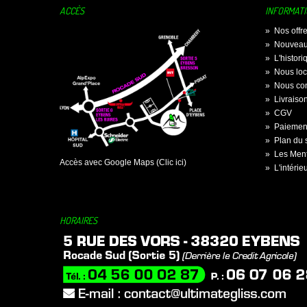
ACCÈS
INFORMAT
»
Nos offr
»
Nouveau
»
L'histor
»
Nous loc
»
Nous con
»
Livraiso
»
CGV
»
Paiement
»
Plan du s
»
Les Ment
Accès avec Google Maps (Clic ici)
»
L'intérie
HORAIRES