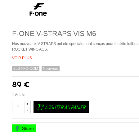
F-ONE V-STRAPS VIS M6
Nos nouveaux V-STRAPS ont été spécialement conçus pour les kite foilboa
ROCKET WING ACS.
VOIR PLUS
25ST-FO-COM
Nouveau
89 €
1
Article
+
AJOUTER AU PANIER
-
Share