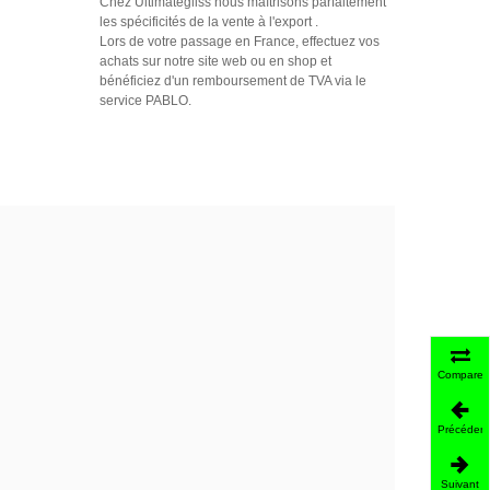
Chez Ultimategliss nous maîtrisons parfaitement
les spécificités de la vente à l'export .
Lors de votre passage en France, effectuez vos
achats sur notre site web ou en shop et
bénéficiez d'un remboursement de TVA via le
service PABLO.
Comparer
Précédent
Suivant