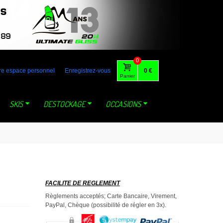
 australia gaastra loft tabou fone foil lange mystic dynastar north
0
re espace personnel
Enregistrez-vous
0 €
Panier
SKIS
DESTOCKAGE
OCCASIONS
FACILITE DE REGLEMENT
Règlements acceptés; Carte Bancaire, Virement,
PayPal, Chèque (possibilité de régler en 3x).