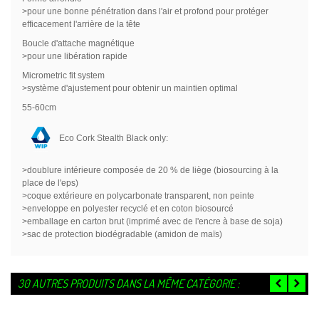
>pour une bonne pénétration dans l'air et profond pour protéger
efficacement l'arrière de la tête
Boucle d'attache magnétique
>pour une libération rapide
Micrometric fit system
>système d'ajustement pour obtenir un maintien optimal
55-60cm
Eco Cork Stealth Black only:
>doublure intérieure composée de 20 % de liège (biosourcing à la
place de l'eps)
>coque extérieure en polycarbonate transparent, non peinte
>enveloppe en polyester recyclé et en coton biosourcé
>emballage en carton brut (imprimé avec de l'encre à base de soja)
>sac de protection biodégradable (amidon de maïs)
30 AUTRES PRODUITS DANS LA MÊME CATÉGORIE :