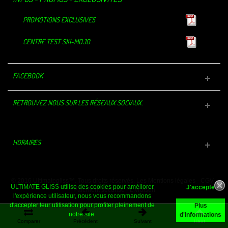
PROMOTIONS EXCLUSIVES
CENTRE TEST SKI-MOJO
FACEBOOK
RETROUVEZ NOUS SUR LES RÉSEAUX SOCIAUX.
HORAIRES
© 2016 Ultimategliss™. Tous droits réservés.
Les Mentions légales
-
CGV
-
ULTIMATE GLISS utilise des cookies pour améliorer
Paiement sécurisé
-
Livraison
l'expérience utilisateur, nous vous recommandons
d'accepter leur utilisation pour profiter pleinement de
Plus
notre site.
d'informations
Comparer
Précédent
Suivant
Haut