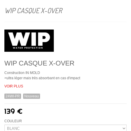
WIP CASQUE X-OVER
WIP CASQUE X-OVER
Construction IN MOLD
>ultra léger mais très absorbant en cas d'impact
VOIR PLUS
24WI-PR
Nouveau
139 €
COULEUR