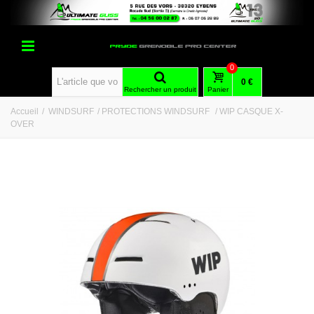
0
0 €
Rechercher un produit
Panier
Accueil
/
WINDSURF
/
PROTECTIONS WINDSURF
/
WIP CASQUE X-
OVER