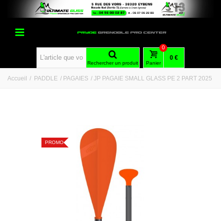
0
0 €
Rechercher un produit
Panier
Accueil
/
PADDLE
/
PAGAIES
/
JP PAGAIE SMALL GLASS PE 2 PART 2025
PROMO