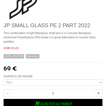
JP SMALL GLASS PE 2 PART 2022
This combination of light fiberglass shaft and a V Concave fiberglass
reinforced Polyethylene (PE) blade is a great alternative to heavier alloy
paddles.
VOIR PLUS
22PA-JP-COM
Nouveau
69 €
SURFACE DE PAGAIE
-
+
AJOUTER AU PANIER