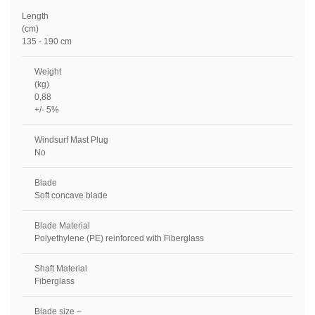
Length
(cm)
135 - 190 cm
Weight
(kg)
0,88
+/- 5%
Windsurf Mast Plug
No
Blade
Soft concave blade
Blade Material
Polyethylene (PE) reinforced with Fiberglass
Shaft Material
Fiberglass
Blade size –