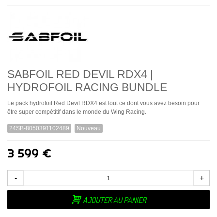
SABFOIL RED DEVIL RDX4 |
HYDROFOIL RACING BUNDLE
Le pack hydrofoil Red Devil RDX4 est tout ce dont vous avez besoin pour
être super compétitif dans le monde du Wing Racing.
24SB-8050391102489
Nouveau
3 599 €
-
+
AJOUTER AU PANIER