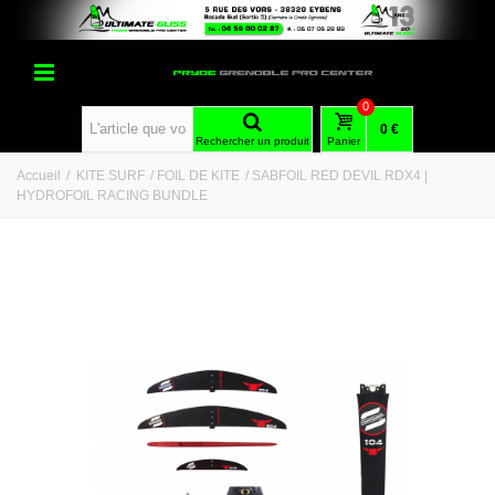
0
0 €
Rechercher un produit
Panier
Accueil
/
KITE SURF
/
FOIL DE KITE
/
SABFOIL RED DEVIL RDX4 |
HYDROFOIL RACING BUNDLE