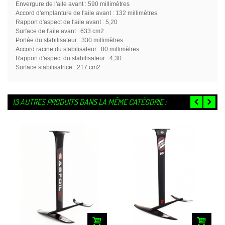
Envergure de l'aile avant : 590 millimètres
Accord d'emplanture de l'aile avant : 132 millimètres
Rapport d'aspect de l'aile avant : 5,20
Surface de l'aile avant : 633 cm2
Portée du stabilisateur : 330 millimètres
Accord racine du stabilisateur : 80 millimètres
Rapport d'aspect du stabilisateur : 4,30
Surface stabilisatrice : 217 cm2
13 AUTRES PRODUITS DANS LA MÊME CATÉGORIE :