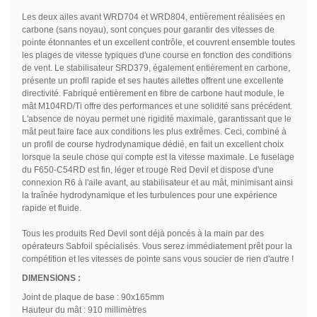
Les deux ailes avant WRD704 et WRD804, entièrement réalisées en
carbone (sans noyau), sont conçues pour garantir des vitesses de
pointe étonnantes et un excellent contrôle, et couvrent ensemble toutes
les plages de vitesse typiques d'une course en fonction des conditions
de vent. Le stabilisateur SRD379, également entièrement en carbone,
présente un profil rapide et ses hautes ailettes offrent une excellente
directivité. Fabriqué entièrement en fibre de carbone haut module, le
mât M104RD/Ti offre des performances et une solidité sans précédent.
L'absence de noyau permet une rigidité maximale, garantissant que le
mât peut faire face aux conditions les plus extrêmes. Ceci, combiné à
un profil de course hydrodynamique dédié, en fait un excellent choix
lorsque la seule chose qui compte est la vitesse maximale. Le fuselage
du F650-C54RD est fin, léger et rouge Red Devil et dispose d'une
connexion R6 à l'aile avant, au stabilisateur et au mât, minimisant ainsi
la traînée hydrodynamique et les turbulences pour une expérience
rapide et fluide.
Tous les produits Red Devil sont déjà poncés à la main par des
opérateurs Sabfoil spécialisés. Vous serez immédiatement prêt pour la
compétition et les vitesses de pointe sans vous soucier de rien d'autre !
DIMENSIONS :
Joint de plaque de base : 90x165mm
Hauteur du mât : 910 millimètres