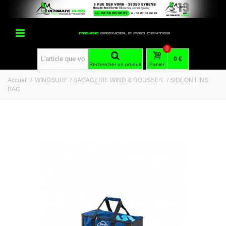
0
0 €
Rechercher un produit
Panier
Accueil
/
WINDSURF
/
BAGAGERIE WIND & HOUSSES
/
SIDEON FINS
BAG