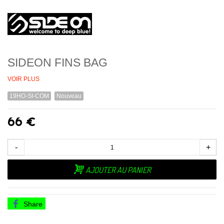
SIDEON FINS BAG
VOIR PLUS
19HO-SI-COM
Nouveau
66 €
-
+
AJOUTER AU PANIER
Share