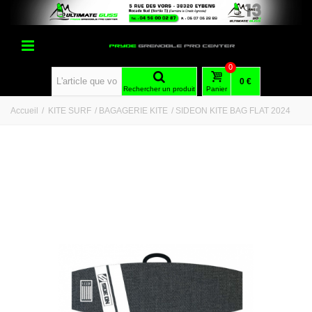
0
0 €
Rechercher un produit
Panier
Accueil
/
KITE SURF
/
BAGAGERIE KITE
/
SIDEON KITE BAG FLAT 2024