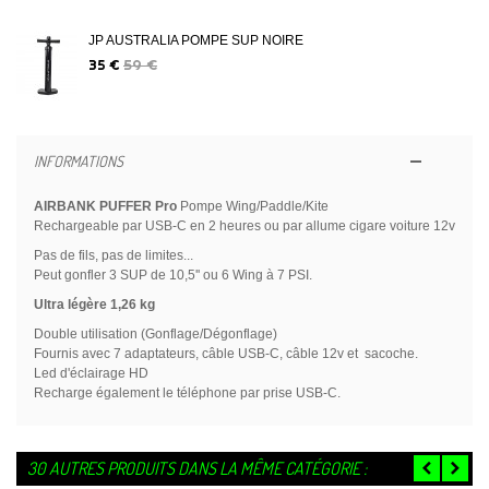
JP AUSTRALIA POMPE SUP NOIRE
59 €
35 €
INFORMATIONS
AIRBANK PUFFER Pro
Pompe Wing/Paddle/Kite
Rechargeable par
USB-C en 2 heures
ou par allume cigare voiture 12v
Pas de fils, pas de limites...
Peut gonfler 3 SUP de 10,5'' ou 6 Wing à 7 PSI.
Ultra légère
1,26 kg
Double utilisation (Gonflage/Dégonflage)
Fournis avec 7 adaptateurs, câble USB-C, câble 12v et sacoche.
Led d'éclairage HD
Recharge également le téléphone par prise USB-C.
30 AUTRES PRODUITS DANS LA MÊME CATÉGORIE :