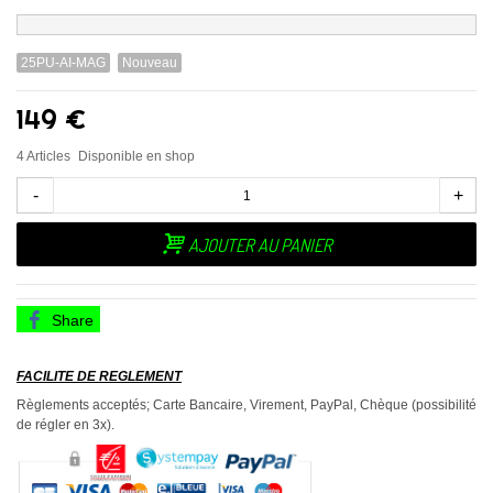
25PU-AI-MAG
Nouveau
149 €
4
Articles
Disponible en shop
-
+
AJOUTER AU PANIER
Share
FACILITE DE REGLEMENT
Règlements acceptés; Carte Bancaire, Virement, PayPal, Chèque (possibilité
de régler en 3x).