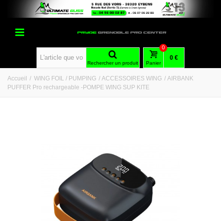
0
0 €
Rechercher un produit
Panier
Accueil
/
WING FOIL / PUMPING
/
ACCESSOIRES WING
/
AIRBANK
PUFFER Pro rechargeable -POMPE WING SUP KITE